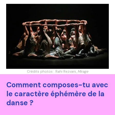
Crédits photos : Rahi Rezvani,
Mirage
Comment composes-tu avec
le caractère éphémère de la
danse ?