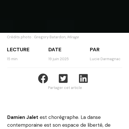
Crédits photo : Gregory Batardon,
Mirage
LECTURE
DATE
PAR
15 min
19 juin 2025
Lucie Darmagnac
Partager cet article
Damien Jalet
est chorégraphe. La danse
contemporaine est son espace de liberté, de