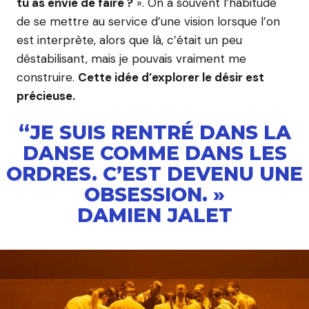
tu as envie de faire ?
». On a souvent l’habitude
de se mettre au service d’une vision lorsque l’on
est interprète, alors que là, c’était un peu
déstabilisant, mais je pouvais vraiment me
construire.
Cette idée d’explorer le désir est
précieuse.
“JE SUIS RENTRÉ DANS LA
DANSE COMME DANS LES
ORDRES. C’EST DEVENU UNE
OBSESSION. »
DAMIEN JALET