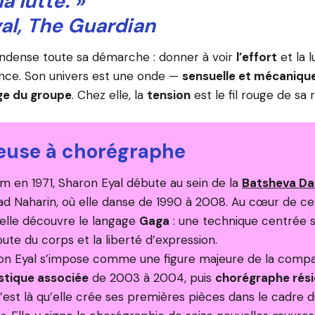
a lutte. »
al, The Guardian
ndense toute sa démarche : donner à voir
l’effort
et la l
ance. Son univers est une onde —
sensuelle et mécaniqu
ge du groupe
. Chez elle, la
tension
est le fil rouge de sa
euse à chorégraphe
m en 1971, Sharon Eyal débute au sein de la
Batsheva D
ad Naharin, où elle danse de 1990 à 2008. Au cœur de cet
, elle découvre le langage
Gaga
: une technique centrée s
oute du corps et la liberté d’expression.
ron Eyal s’impose comme une figure majeure de la compa
istique associée
de 2003 à 2004, puis
chorégraphe rés
’est là qu’elle crée ses premières pièces dans le cadr