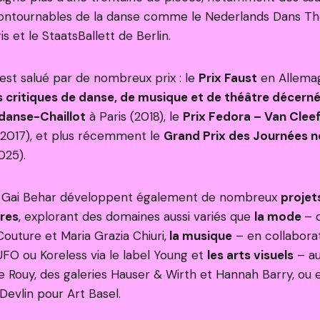
ncontournables de la danse comme le Nederlands Dans Th
is et le StaatsBallett de Berlin.
est salué par de nombreux prix : le
Prix Faust
en Allemag
s critiques de danse, de musique et de théâtre décern
 danse-Chaillot
à Paris (2018), le
Prix Fedora – Van Clee
 (2017), et plus récemment
le
Grand Prix des Journées n
025).
t Gai Behar développent également de nombreux
projet
ires
, explorant des domaines aussi variés que
la mode
– 
Couture et Maria Grazia Chiuri,
la musique
– en collabora
UFO ou Koreless via le label Young et
les arts visuels
– au
ge Rouy, des galeries Hauser & Wirth et Hannah Barry, ou 
Devlin pour Art Basel.