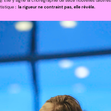
e
. Elle y signe la chorégraphie de seize nouvelles œuvres
tistique
: la rigueur ne contraint pas, elle révèle.