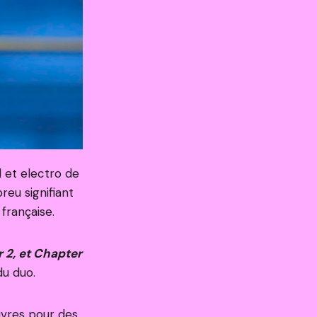
d et electro de
eu signifiant
 française.
 2, et Chapter
u duo.
uvres pour des