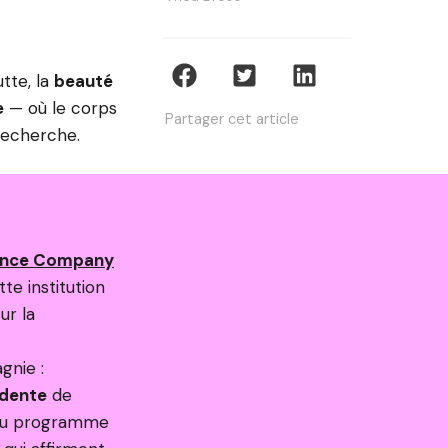
utte, la
beauté
e
— où le corps
Partager cet article
 recherche.
ance Company
te institution
ur la
gnie :
idente
de
e du programme