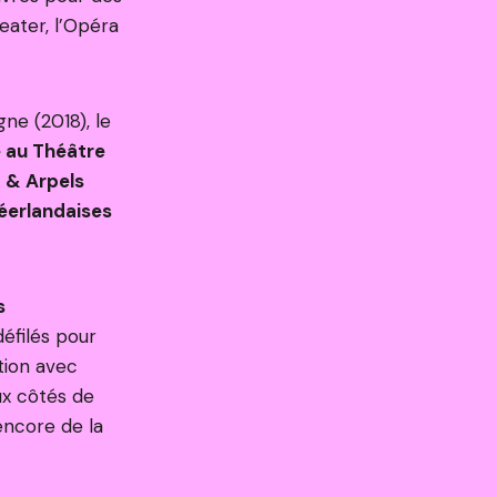
eater, l’Opéra
ne (2018), le
é au Théâtre
f & Arpels
éerlandaises
s
défilés pour
tion avec
x côtés de
encore de la