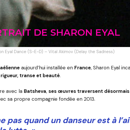
RTRAIT DE SHARON EYAL
ron Eyal Dance (S-E-D) – Vital Akimov (Delay the Sadness)
aélienne
aujourd’hui installée en
France
, Sharon Eyal in
rigueur, transe et beauté
.
re avec la
Batsheva
,
ses œuvres traversent désormais 
ec sa propre compagnie fondée en 2013.
me pas quand un danseur est à l’ai