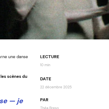
LECTURE
carne une danse
10 min
les scènes du
DATE
22 décembre 2025
se — je
PAR
Théa Breso