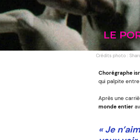
LE PO
Crédits photo : Sha
Chorégraphe isr
qui palpite entre
Après une carriè
monde entier
av
« Je n’ai