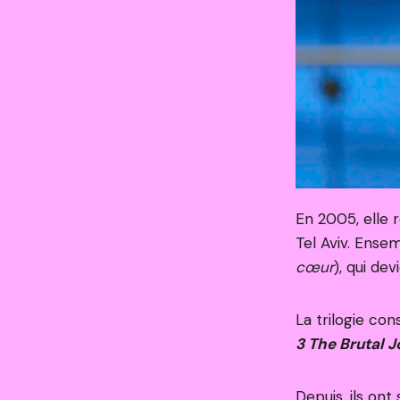
En 2005, elle
Tel Aviv. Ense
cœur
), qui d
La trilogie co
3 The Brutal J
Depuis, ils on