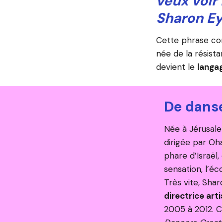
veux voir l
Sharon Ey
Cette phrase co
née de la résist
devient le
langa
De dans
Née à Jérusale
dirigée par Oh
phare d’Israël
sensation, l’éc
Très vite, Sha
directrice art
2005 à 2012. C