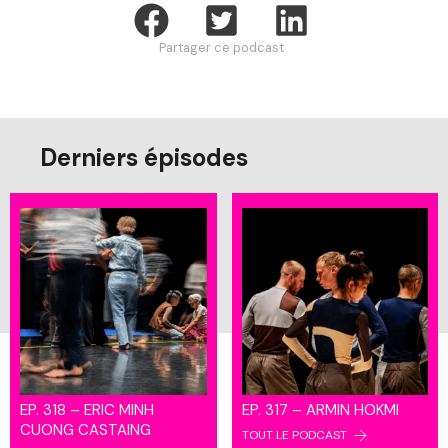
Partager ce podcast
Derniers épisodes
EP. 318 – ERIC MINH
EP. 317 – ARMIN HOKMI
CUONG CASTAING
TOUT LE PODCAST