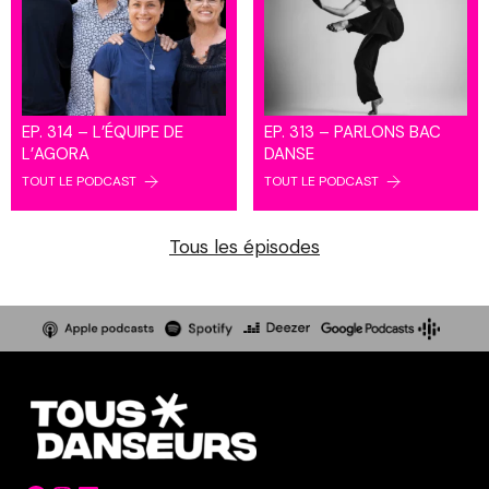
EP. 314 – L’ÉQUIPE DE
EP. 313 – PARLONS BAC
L’AGORA
DANSE
TOUT LE PODCAST
TOUT LE PODCAST
Tous les épisodes