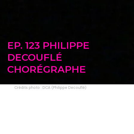
EP. 123 PHILIPPE
DECOUFLÉ
CHORÉGRAPHE
Crédits photo : DCA (Philippe Decouflé)