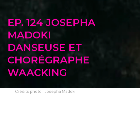
EP. 124 JOSEPHA
MADOKI
DANSEUSE ET
CHORÉGRAPHE
WAACKING
Crédits photo : Josepha Madoki