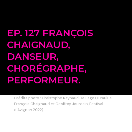
EP. 127 FRANÇOIS
CHAIGNAUD,
DANSEUR,
CHORÉGRAPHE,
PERFORMEUR.
Crédits photo : Christophe Raynaud De Lage (Tumulus,
François Chaignaud et Geoffroy Jourdain, Festival
d’Avignon 2022)