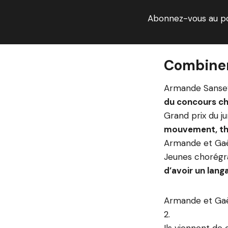
Abonnez-vous au p
Combiner
Armande Sansev
du concours c
Grand prix du ju
mouvement, thé
Armande et Gaël
Jeunes chorégra
d’avoir un lan
Armande et Gaë
2.