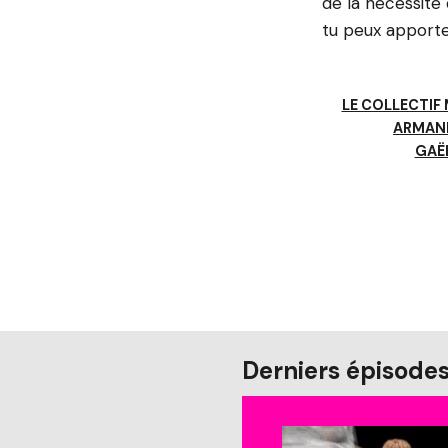
de la nécessit
tu peux apporter
LE COLLECTIF
ARMAND
GAË
Derniers épisode