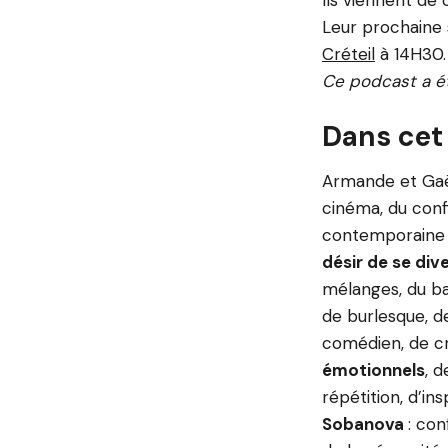
Ils viennent de 
Leur prochaine 
Créteil
à 14H30.
Ce podcast a ét
Dans cet
Armande et Gaël 
cinéma, du conf
contemporaine 
désir de se dive
mélanges, du bac
de burlesque, d
comédien, de cr
émotionnels
, d
répétition, d’in
Sobanova
: con