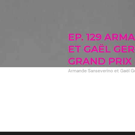
EP. 129 AR
ET GAËL GER
GRAND PRIX
Armande Sanseverino et Gaël G