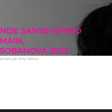
MANDE SANSEVERINO
MAIN,
 SOBANOVA 2022
ermain par Amy Gibson