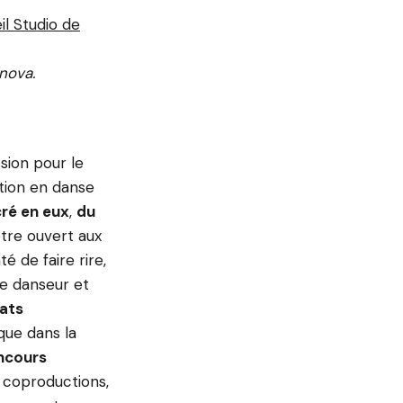
il Studio de
nova.
ssion pour le
tion en danse
ré en eux
,
du
être ouvert aux
é de faire rire,
re danseur et
tats
 que dans la
ncours
t coproductions,