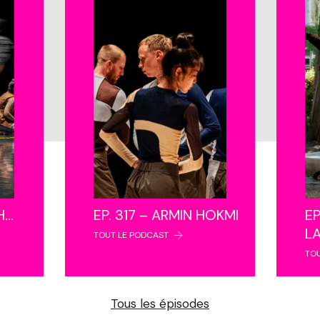
NH…
EP. 317 – ARMIN HOKMI
EP
L
TOUT LE PODCAST
TO
Tous les épisodes