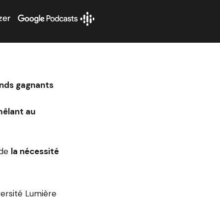
nds gagnants
êlant au
 de
la nécessité
versité Lumière