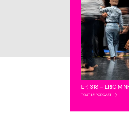
EP. 318 – ERIC MI
TOUT LE PODCAST