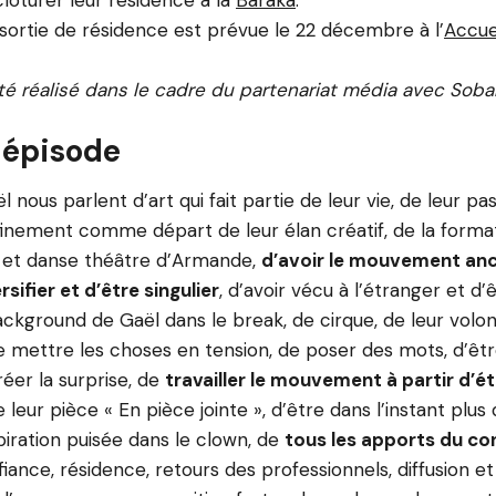
clôturer leur résidence à la
Baraka
.
sortie de résidence est prévue le 22 décembre à l’
Accue
é réalisé dans le cadre du partenariat média avec Soba
 épisode
nous parlent d’art qui fait partie de leur vie, de leur pa
inement comme départ de leur élan créatif, de la forma
et danse théâtre d’Armande,
d’avoir le mouvement anc
rsifier et d’être singulier
, d’avoir vécu à l’étranger et d’
kground de Gaël dans le break, de cirque, de leur volont
e mettre les choses en tension, de poser des mots, d’êt
éer la surprise, de
travailler le mouvement à partir d’é
e leur pièce « En pièce jointe », d’être dans l’instant plus
spiration puisée dans le clown, de
tous les apports du co
fiance, résidence, retours des professionnels, diffusion e