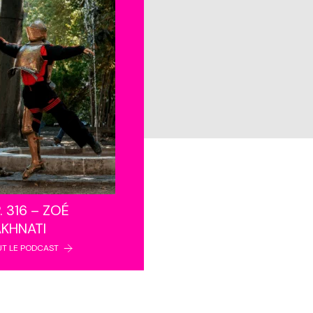
. 316 – ZOÉ
AKHNATI
UT LE PODCAST