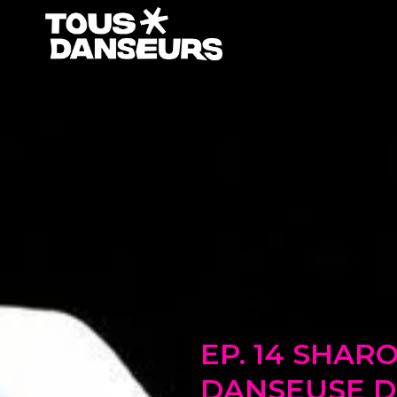
Aller
au
contenu
EP. 14 SHAR
DANSEUSE D