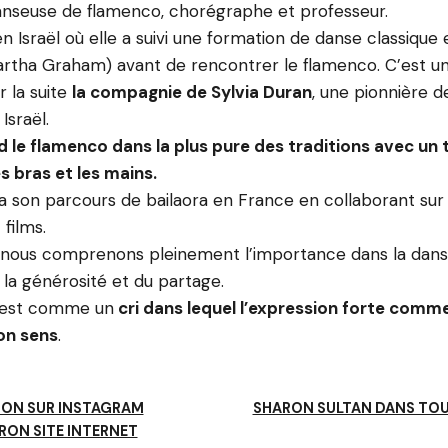
anseuse de flamenco, chorégraphe et professeur.
 en Israël où elle a suivi une formation de danse classiqu
rtha Graham) avant de rencontrer le flamenco. C’est un
r la suite
la compagnie de Sylvia Duran
, une pionnière d
Israël.
d le flamenco dans la plus pure des traditions avec un t
es bras et les mains.
ra son parcours de bailaora en France en collaborant s
films.
 nous comprenons pleinement l’importance dans la dans
 la générosité et du partage.
est comme un
cri dans lequel l’expression forte com
on sens
.
ON SUR INSTAGRAM
SHARON SULTAN DANS TO
RON SITE INTERNET