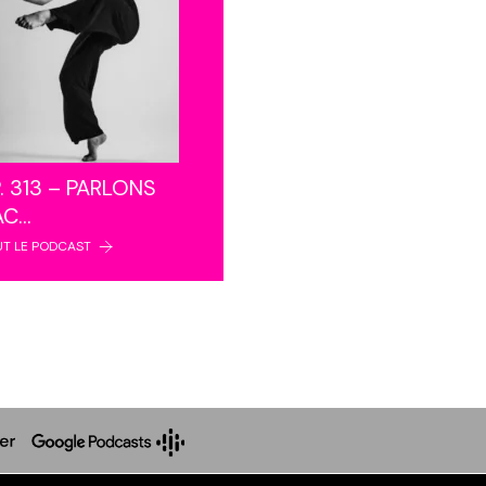
. 313 – PARLONS
AC…
UT LE PODCAST