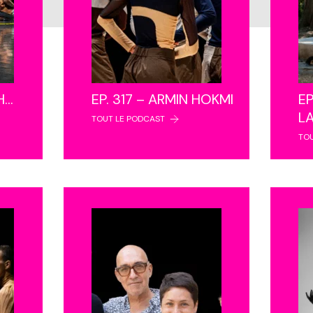
NH…
EP. 317 – ARMIN HOKMI
EP
L
TOUT LE PODCAST
TO