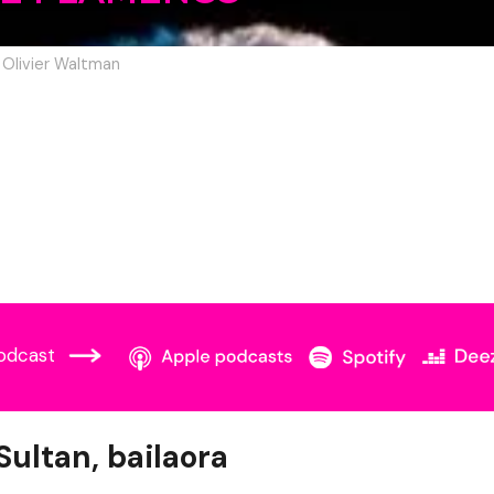
 Olivier Waltman
odcast
Sultan, bailaora