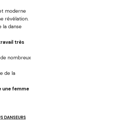
e et moderne
e révélation.
e la danse
ravail très
ur de nombreux
e de la
me une femme
US DANSEURS