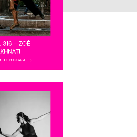
. 316 – ZOÉ
AKHNATI
UT LE PODCAST