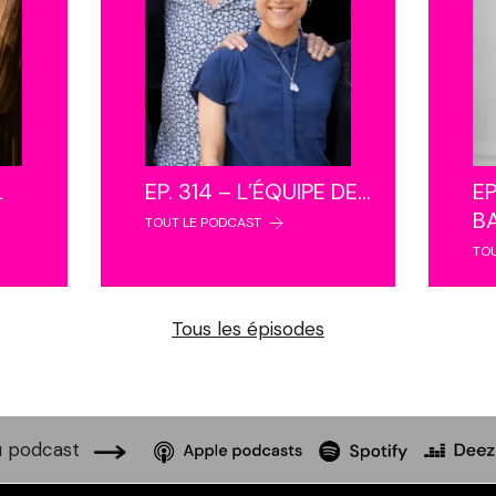
L
EP. 314 – L’ÉQUIPE DE…
EP
B
TOUT LE PODCAST
TO
Tous les épisodes
 podcast