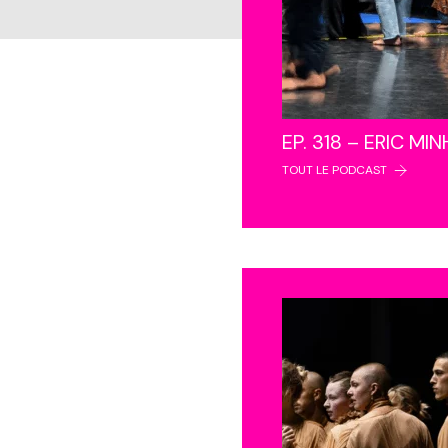
EP. 318 – ERIC MI
TOUT LE PODCAST