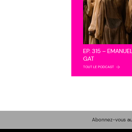
EP. 315 – EMANUE
GAT
TOUT LE PODCAST
Abonnez-vous au