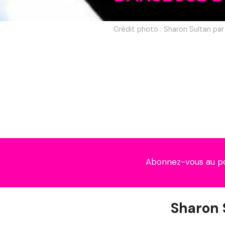
Crédit photo : Sharon Sultan par
Abonnez-vous au p
Sharon 