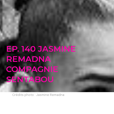
EP. 140 JASMINE
REMADNA
COMPAGNIE
SENTABOU
Crédits photo : Jasmine Remadna