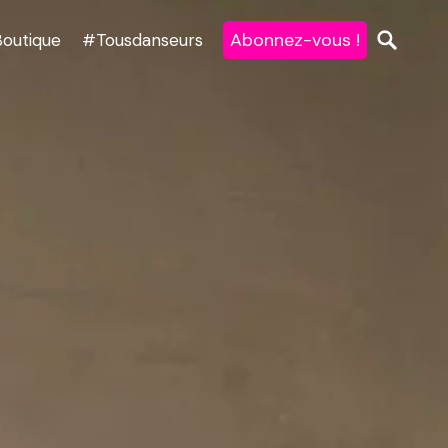
Abonnez-vous !
Boutique
#Tousdanseurs