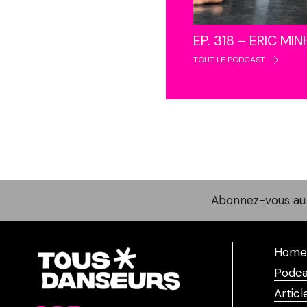
EP. 318 – ERIC MI
TOUT LE PODCAST
Abonnez-vous au 
Home
Podca
Articl