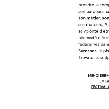
prendre le temps
son parcours,
s
son métier,
son
ses moteurs, #
sa volonté d’êtr
nécessité d’êtr
fédérer les dans
Suresnes,
le pl
Trovato, Julia S
MEHDI KER
EMKA
FESTIVAL