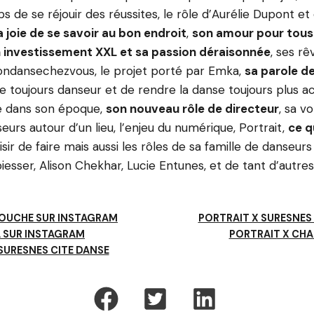
 de se réjouir des réussites, le rôle d’Aurélie Dupont et
a joie de se savoir au bon endroit
,
son amour pour tous
 investissement XXL et sa passion déraisonnée
, ses rê
ondansechezvous, le projet porté par Emka,
sa parole d
e toujours danseur et de rendre la danse toujours plus ac
e dans son époque,
son nouveau rôle de directeur
, sa v
eurs autour d’un lieu, l’enjeu du numérique, Portrait,
ce q
aisir de faire mais aussi les rôles de sa famille de danseur
piesser, Alison Chekhar, Lucie Entunes, et de tant d’autr
KOUCHE SUR INSTAGRAM
PORTRAIT X SURESNES
 SUR INSTAGRAM
PORTRAIT X CHA
 SURESNES CITE DANSE