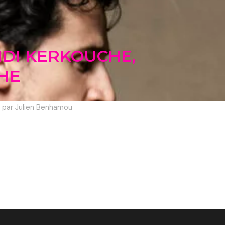
EHDI KERKOUCHE,
HE
e par Julien Benhamou