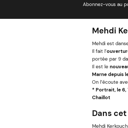
Abonnez-vous au p
Mehdi Ke
Mehdi est dans
Il fait l’
ouvertur
portée par 9 d
Il est le
nouveau
Marne depuis le 
On l’écoute avec
* Portrait, le 6
Chaillot
Dans cet
Mehdi Kerkouche