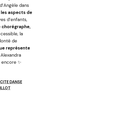
 d’Angèle dans
 les aspects de
ves d’enfants,
e chorégraphe,
cessible, la
olonté de
ue représente
s Alexandra
es encore ✨
 CITE DANSE
ILLOT