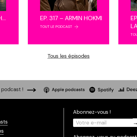
NH…
EP. 317 – ARMIN HOKMI
EP
L
TOUT LE PODCAST
TO
Tous les épisodes
podcast !
Abonnez-vous !
sts
es
Abonnez-vous au podcast