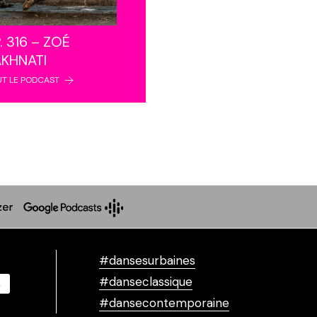
. 316 – ZOÉ
AKHNATI
UT LE PODCAST
#dansesurbaines
#danseclassique
#dansecontemporaine