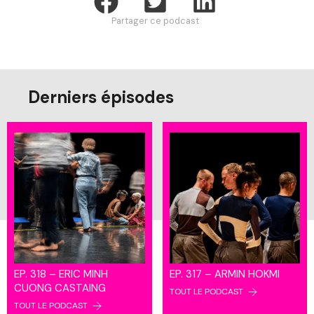
Partager ce podcast
Derniers épisodes
EP. 318 – ERIC MINH
EP. 317 – ARMIN HOKMI
CUONG CASTAING
TOUT LE PODCAST
TOUT LE PODCAST