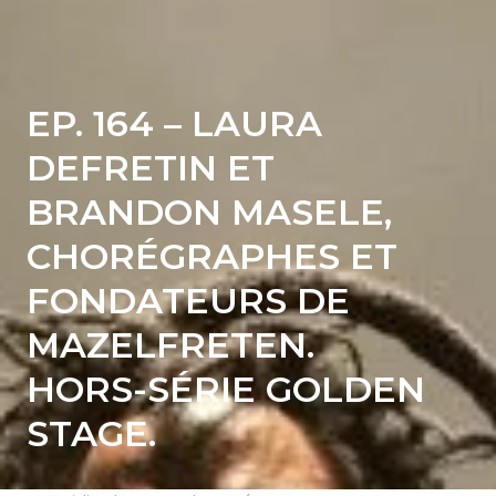
EP. 164 – LAURA
DEFRETIN ET
BRANDON MASELE,
CHORÉGRAPHES ET
FONDATEURS DE
MAZELFRETEN.
HORS-SÉRIE GOLDEN
STAGE.