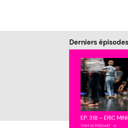
Derniers épisode
EP. 318 – ERIC MI
TOUT LE PODCAST