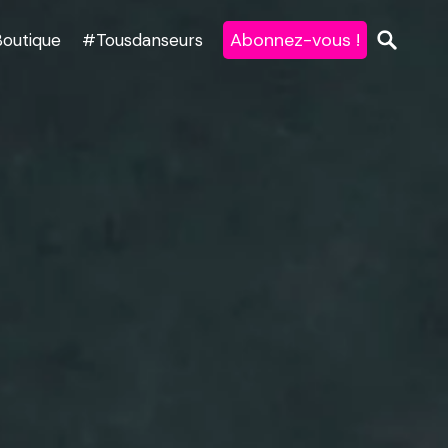
Abonnez-vous !
Boutique
#Tousdanseurs