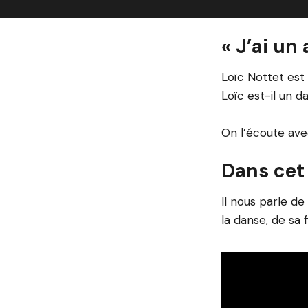
« J’ai un
Loïc Nottet est
Loïc est-il un 
On l’écoute avec
Dans cet
Il nous parle d
la danse, de sa 