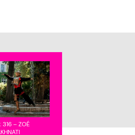
. 316 – ZOÉ
AKHNATI