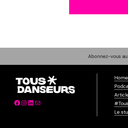
Abonnez-vous au 
Home
Podca
Articl
Facebook
Instagram
LinkedIn
Mail
#Tous
Le stu