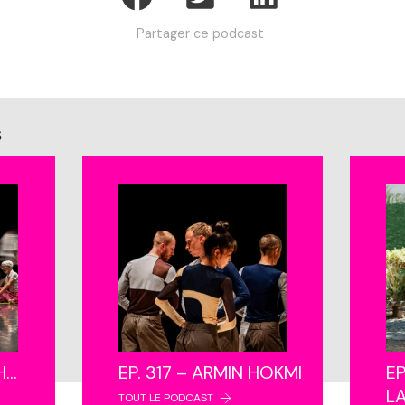
Partager ce podcast
s
NH…
EP. 317 – ARMIN HOKMI
EP
L
TOUT LE PODCAST