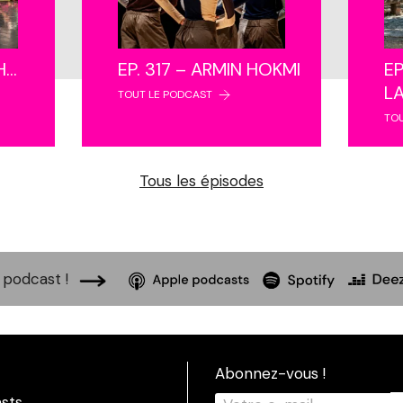
NH…
EP. 317 – ARMIN HOKMI
EP
L
TOUT LE PODCAST
TO
Tous les épisodes
podcast !
Abonnez-vous !
sts