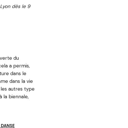
Lyon dès le 9
uverte du
cela a permis,
ature dans le
mme dans la vie
 les autres type
à la biennale,
A DANSE