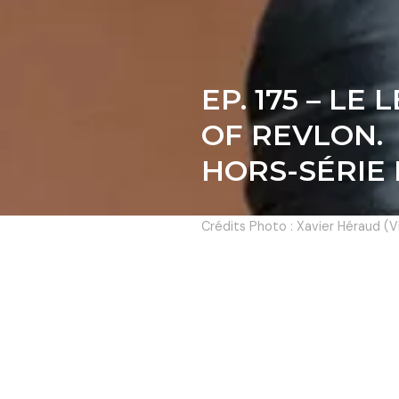
EP. 175 – L
OF REVLON.
HORS-SÉRIE
Crédits Photo : Xavier Héraud (Vi