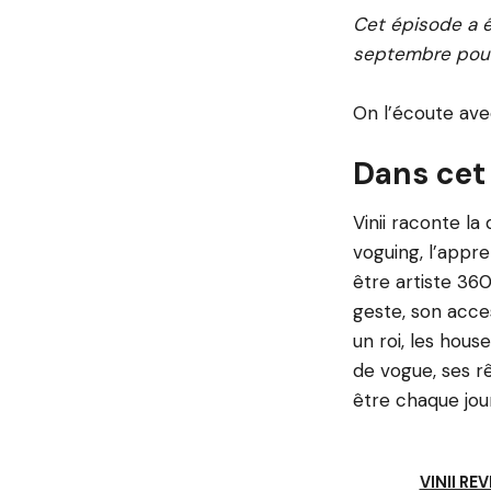
Cet épisode a é
septembre pour 
On l’écoute avec
Dans cet
Vinii raconte la
voguing, l’appr
être artiste 360
geste, son acce
un roi, les hou
de vogue, ses rê
être chaque jou
VINII R