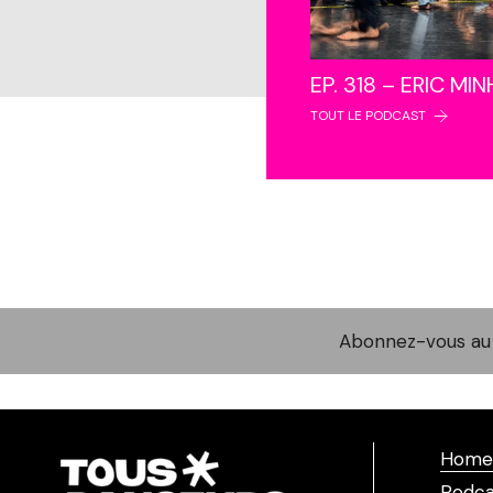
EP. 318 – ERIC MI
TOUT LE PODCAST
Abonnez-vous au 
Home
Podca