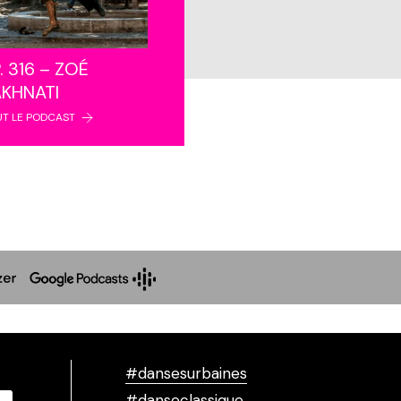
. 316 – ZOÉ
AKHNATI
UT LE PODCAST
#dansesurbaines
#danseclassique