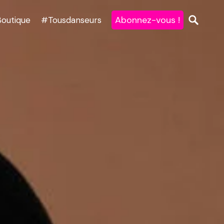
Abonnez-vous !
Boutique
#Tousdanseurs