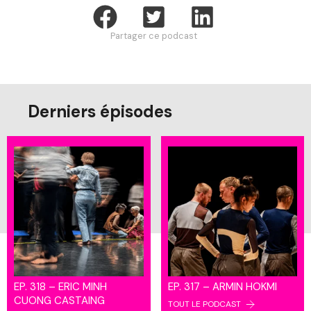
Partager ce podcast
Derniers épisodes
EP. 318 – ERIC MINH
EP. 317 – ARMIN HOKMI
CUONG CASTAING
TOUT LE PODCAST