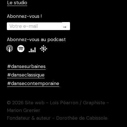
Le studio
Abonnez-vous !
Abonnez-vous au podcast
#dansesurbaines
#danseclassique
#dansecontemporaine
© 2026 Site web - Loïs Péarron / Graphiste -
Marion Grenier
Fondateur & auteur - Dorothée de Cabissole