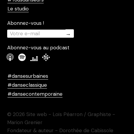
Le studio
Abonnez-vous !
Abonnez-vous au podcast
#dansesurbaines
#danseclassique
#dansecontemporaine
© 2026 Site web - Loïs Péarron / Graphiste -
Marion Grenier
Fondateur & auteur - Dorothée de Cabissole