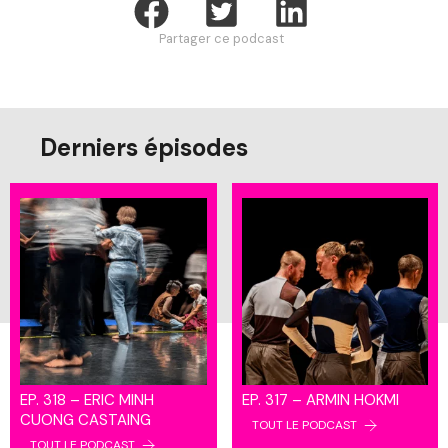
Partager ce podcast
Derniers épisodes
EP. 318 – ERIC MINH
EP. 317 – ARMIN HOKMI
CUONG CASTAING
TOUT LE PODCAST
TOUT LE PODCAST