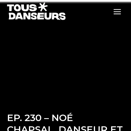
Aller
au
contenu
EP. 230 – NOÉ
CHAPSAL, DANSEUR ET