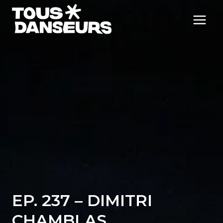
Aller
au
contenu
EP. 237 – DIMITRI
CHAMBLAS,