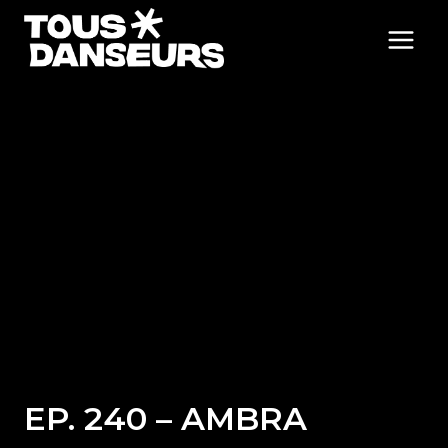
Aller
au
contenu
EP. 240 – AMBRA