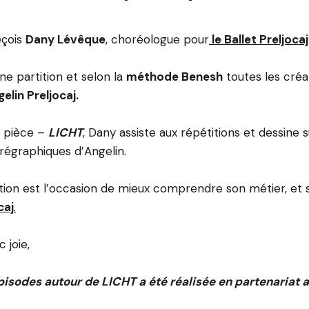
eçois
Dany Lévêque
, choréologue pour
le Ballet Preljocaj
ne partition et selon la
méthode Benesh
toutes les créa
elin Preljocaj.
e pièce –
LICHT
, Dany assiste aux répétitions et dessine 
régraphiques d’Angelin.
ion est l’occasion de mieux comprendre son métier, et s
caj
.
c joie,
pisodes autour de LICHT a été réalisée en partenariat a