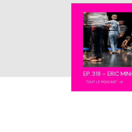
EP. 318 – ERIC MI
TOUT LE PODCAST