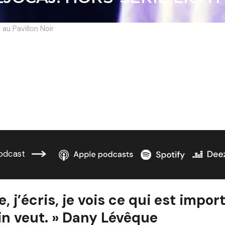
 au Pavillon Noir
odcast
e, j’écris, je vois ce qui est impor
in veut. » Dany Lévêque