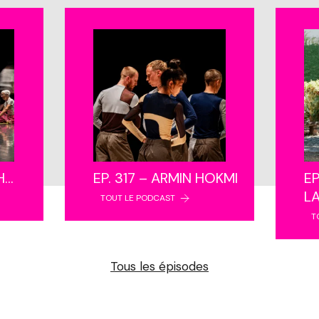
NH…
EP. 317 – ARMIN HOKMI
EP
L
TOUT LE PODCAST
T
Tous les épisodes