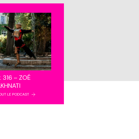
. 316 – ZOÉ
AKHNATI
OUT LE PODCAST