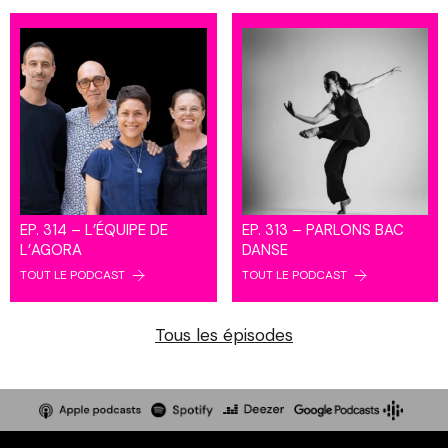
EP. 314 – L’ÉQUIPE DE
EP. 313 – PARLONS BAC
L’AGORA
DANSE
TOUT LE PODCAST
TOUT LE PODCAST
Tous les épisodes