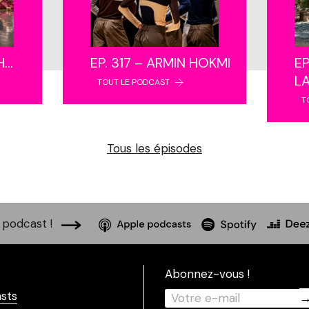
NH…
EP. 317 – ARMIN HOKMI
EP
L
TOUT LE PODCAST
T
Tous les épisodes
podcast !
Abonnez-vous !
sts