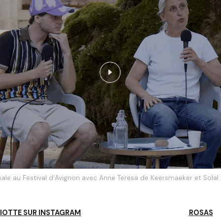
ale au Festival d’Avignon avec Anne Teresa de Keersmaeker et Solal
IOTTE SUR INSTAGRAM
ROSAS