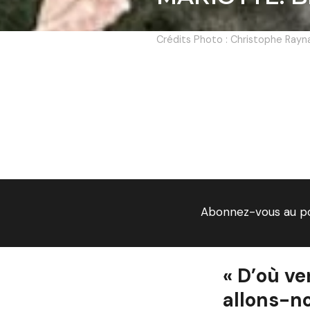
Crédits Photo : Christophe Rayn
Abonnez-vous au p
« D’où v
allons-n