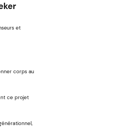
eker
seurs et
onner corps au
nt ce projet
générationnel,