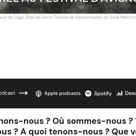
aud de Lage. Brel de Anne Teresa de Keersmaeker et Solal Mariott
odcast
enons-nous ? Où sommes-nous ? 
ous ? A quoi tenons-nous ? Que 