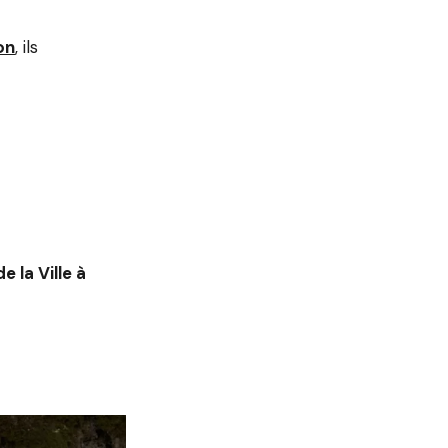
on
, ils
 la Ville à