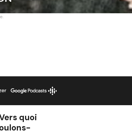
e.
Vers quoi
voulons-