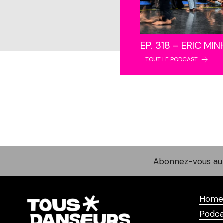
EP. 318 – ERIC MI
TOUT LE PODCAST
Abonnez-vous au 
Home
Podca