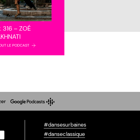
. 316 – ZOÉ
AKHNATI
OUT LE PODCAST
#dansesurbaines
#danseclassique