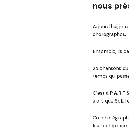
nous pré
Aujourd’hui, je r
chorégraphes.
Ensemble, ils d
25 chansons du 
temps qui passe
C’est à
P.A.R.T.S
alors que Solal 
Co-chorégraphes,
leur complicité