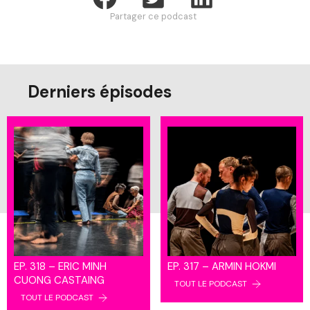
Partager ce podcast
Derniers épisodes
EP. 318 – ERIC MINH
EP. 317 – ARMIN HOKMI
CUONG CASTAING
TOUT LE PODCAST
TOUT LE PODCAST