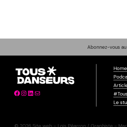
Abonnez-vous au 
Home
Podca
Articl
Facebook
Instagram
LinkedIn
Mail
#Tous
Le stu
© 2026 Site web - Loïs Péarron / Graphiste - Mar