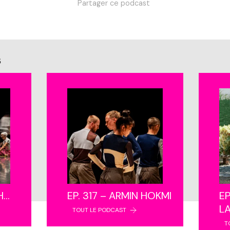
Partager ce podcast
s
NH…
EP. 317 – ARMIN HOKMI
EP
L
TOUT LE PODCAST
T