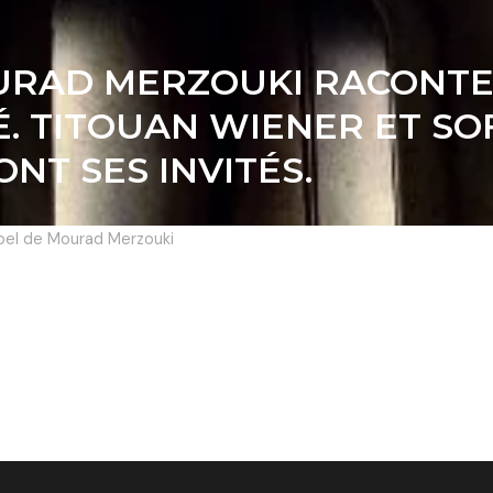
MOURAD MERZOUKI RACONT
. TITOUAN WIENER ET SO
NT SES INVITÉS.
abel de Mourad Merzouki