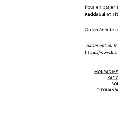
Pour en parler,
Kaddaoui
et
Ti
On les écoute av
Babel est au B
https://www.le
MOURAD ME
KAFI
SO
TITOUAN W