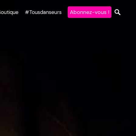
Abonnez-vous !
Boutique
#Tousdanseurs