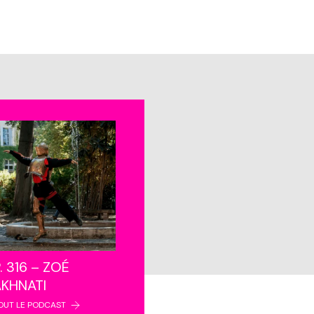
. 316 – ZOÉ
AKHNATI
OUT LE PODCAST