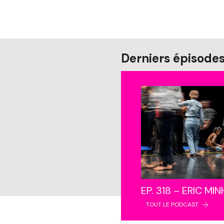
Derniers épisode
EP. 318 – ERIC MI
TOUT LE PODCAST