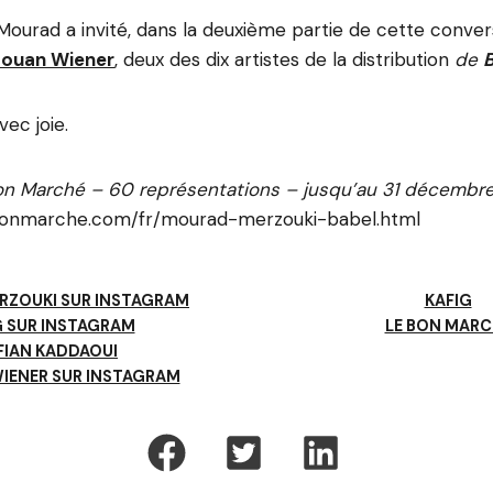
 Mourad a invité, dans la deuxième partie de cette conver
touan Wiener
, deux des dix artistes de la distribution
de
ec joie.
on Marché – 60 représentations – jusqu’au 31 décembr
bonmarche.com/fr/mourad-merzouki-babel.html
RZOUKI SUR INSTAGRAM
KAFIG
G SUR INSTAGRAM
LE BON MARC
FIAN KADDAOUI
IENER SUR INSTAGRAM