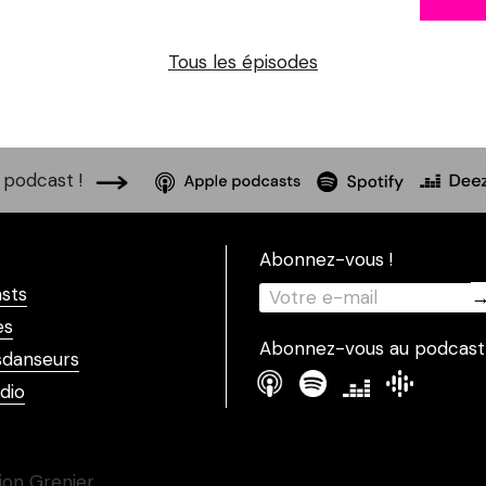
Tous les épisodes
podcast !
Abonnez-vous !
sts
es
Abonnez-vous au podcast
danseurs
dio
ion Grenier