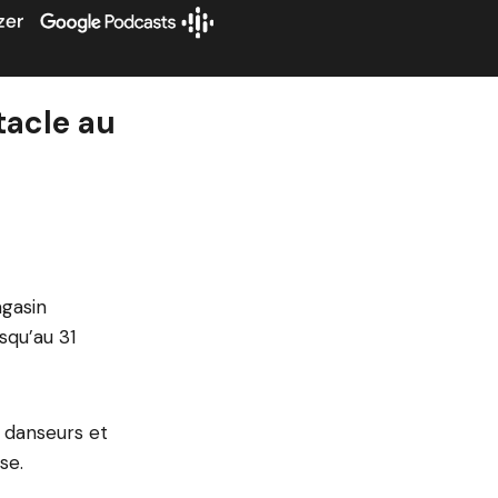
tacle au
gasin
squ’au 31
, danseurs et
se.