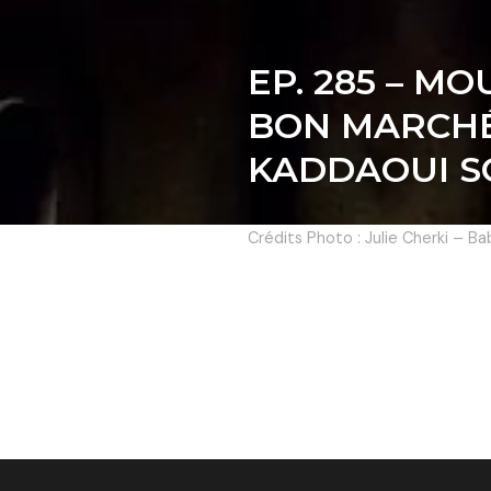
EP. 285 – 
BON MARCHÉ
KADDAOUI SO
Crédits Photo : Julie Cherki – B