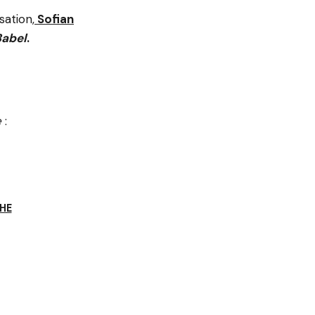
sation,
Sofian
Babel
.
e
:
HE