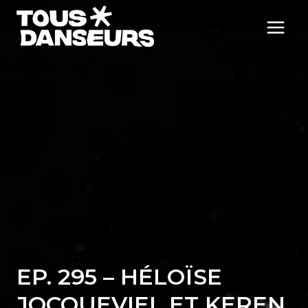
Aller
au
contenu
EP. 295 – HÉLOÏSE
JOCQUEVIEL ET KEREN