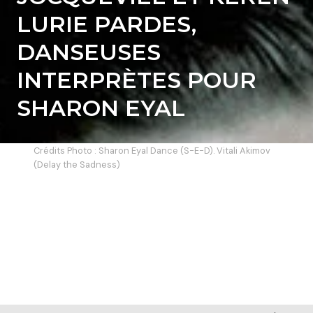
LURIE PARDES,
DANSEUSES
INTERPRÈTES POUR
SHARON EYAL
Crédits Photo : Sharon Eyal Dance (S-E-D). Vitali Akimov
(Delay the Sadness)