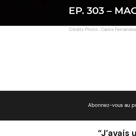
EP. 303 – M
Crédits Photo : Carlos Fernande
Abonnez-vous au p
“J’avais 