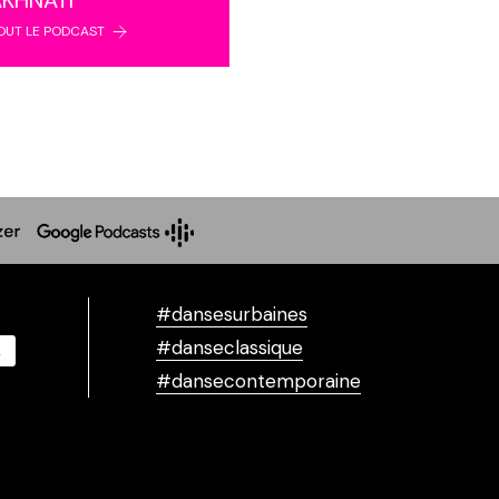
OUT LE PODCAST
#dansesurbaines
#danseclassique
#dansecontemporaine