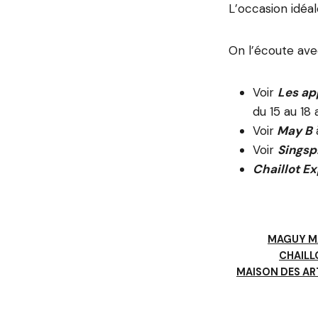
L’occasion idéal
On l’écoute avec
Voir
Les ap
du 15 au 18 a
Voir
May B
à
Voir
Singsp
Chaillot E
MAGUY M
CHAILL
MAISON DES AR