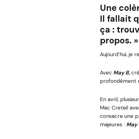
Une colèr
Il fallai
ça : trou
propos. 
Aujourd’hui, je r
Avec
May B,
cré
profondément ma
En avril, plusi
Mac Creteil ave
consacre une pr
majeures :
May 