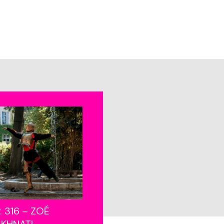
. 316 – ZOÉ
AKHNATI