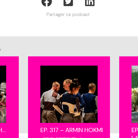
Partager ce podcast
s
NH…
EP. 317 – ARMIN HOKMI
EP
L