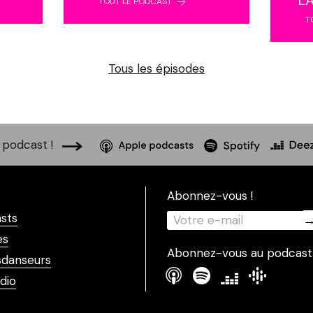
TOUT LE PODCAST
T
Tous les épisodes
podcast !
Abonnez-vous !
sts
es
Abonnez-vous au podcast
danseurs
dio