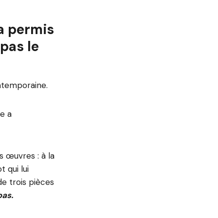
’a permis
 pas le
ontemporaine.
le a
s œuvres : à la
t qui lui
e trois pièces
pas.