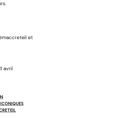
rs.
a @maccreteil et
1 avril
IN
 ICONIQUES
CRETEIL