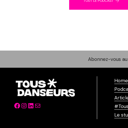
TOUT LE PODCAST
Abonnez-vous au 
Home
Podca
Articl
Facebook
Instagram
LinkedIn
Mail
#Tous
Le stu