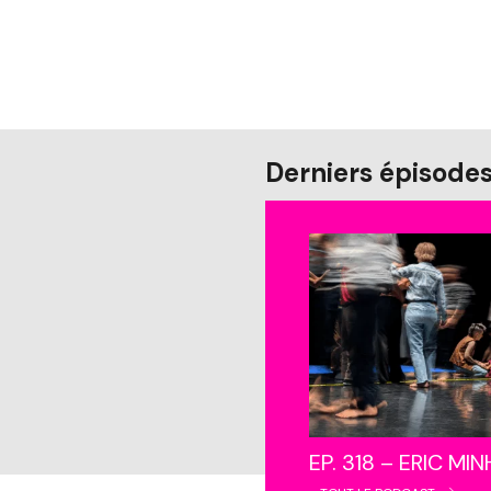
Derniers épisode
EP. 318 – ERIC MI