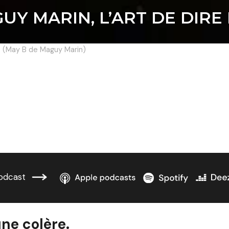
AGUY MARIN, L’ART DE DIR
s (May B de Maguy Marin)
odcast
une colère.