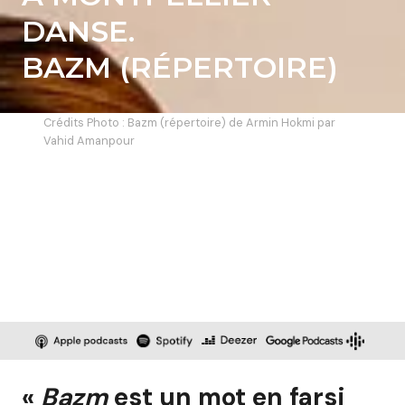
DANSE.
BAZM (RÉPERTOIRE)
Crédits Photo : Bazm (répertoire) de Armin Hokmi par
Vahid Amanpour
«
Bazm
est un mot en farsi