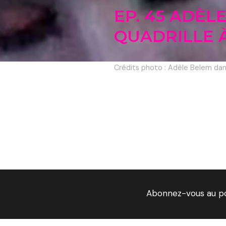
EP. 45 ADÈL
QUADRILLE À
Crédits photo : Adèle Belem dan
Abonnez-vous au p