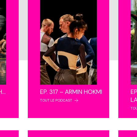
NH…
EP. 317 – ARMIN HOKMI
EP
L
TOUT LE PODCAST
TO