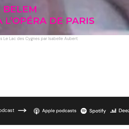
E BELEM
 L’OPÉRA DE PARIS
s Le Lac des Cygnes par Isabelle Aubert
odcast