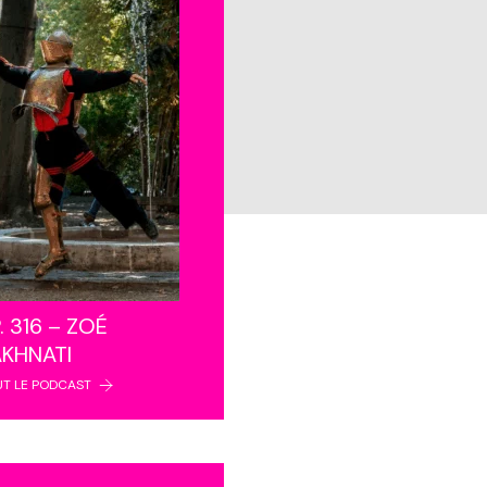
. 316 – ZOÉ
AKHNATI
UT LE PODCAST