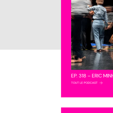
EP. 318 – ERIC MI
TOUT LE PODCAST