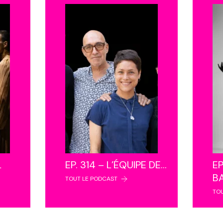
L
EP. 314 – L’ÉQUIPE DE…
EP
B
TOUT LE PODCAST
TO