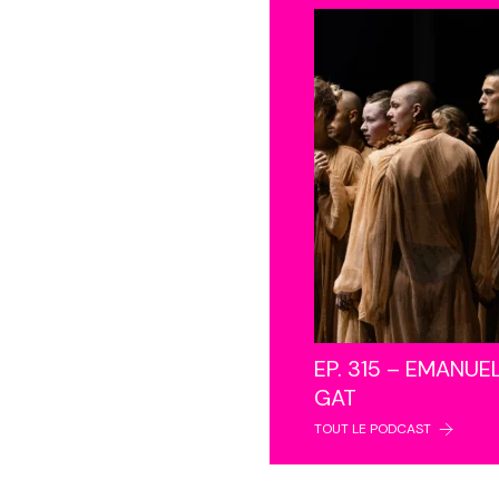
EP. 315 – EMANUE
GAT
TOUT LE PODCAST