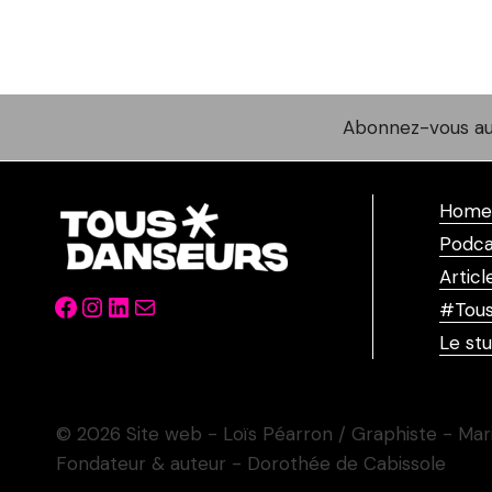
Abonnez-vous au
Home
Podca
Articl
Facebook
Instagram
LinkedIn
Mail
#Tous
Le stu
© 2026 Site web - Loïs Péarron / Graphiste - Mar
Fondateur & auteur - Dorothée de Cabissole