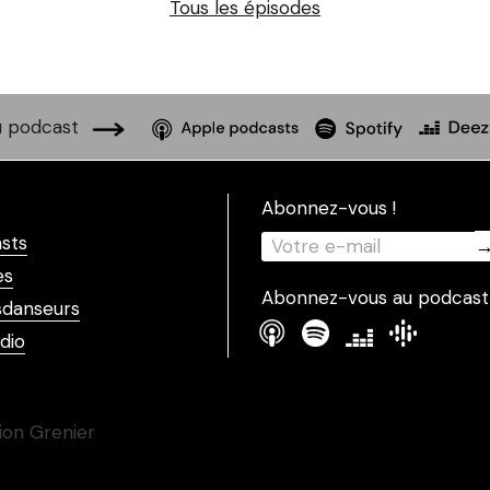
Tous les épisodes
 podcast
Abonnez-vous !
sts
es
Abonnez-vous au podcast
danseurs
dio
ion Grenier