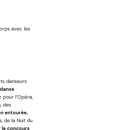
orps avec les
nts danseurs
 danse
r pour l’Opéra,
, des
en entourée,
, de la Nuit du
 le concours