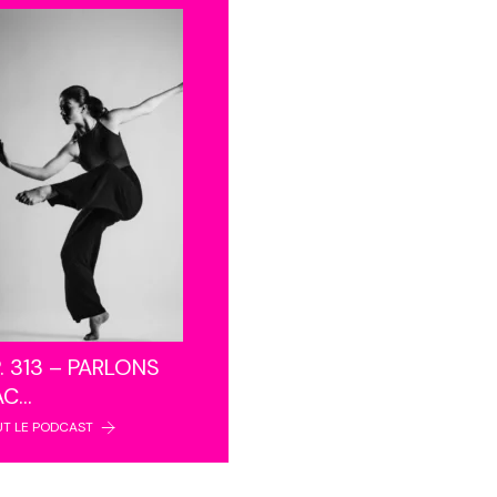
. 313 – PARLONS
AC…
UT LE PODCAST