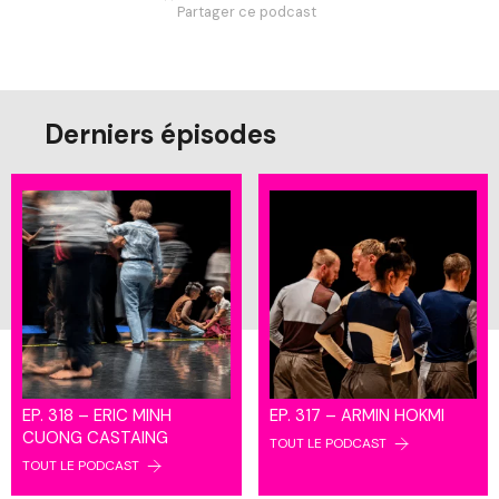
Partager ce podcast
Derniers épisodes
EP. 318 – ERIC MINH
EP. 317 – ARMIN HOKMI
CUONG CASTAING
TOUT LE PODCAST
TOUT LE PODCAST