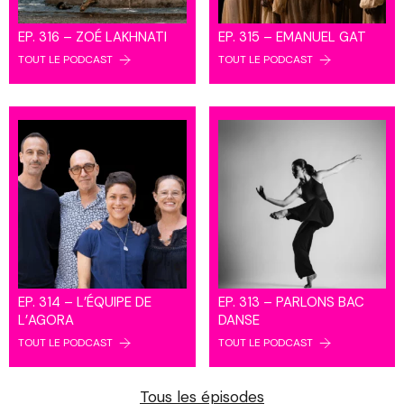
EP. 316 – ZOÉ LAKHNATI
EP. 315 – EMANUEL GAT
TOUT LE PODCAST
TOUT LE PODCAST
EP. 314 – L’ÉQUIPE DE
EP. 313 – PARLONS BAC
L’AGORA
DANSE
TOUT LE PODCAST
TOUT LE PODCAST
Tous les épisodes