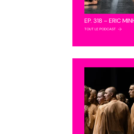
EP. 318 – ERIC MI
TOUT LE PODCAST