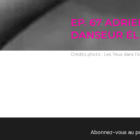
EP. 67 ADRIE
DANSEUR ÉL
Crédits photo : Les Yeux dans l’o
Abonnez-vous au p