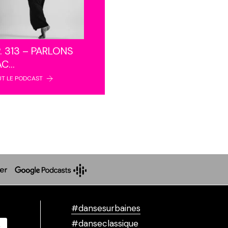
. 313 – PARLONS
AC…
UT LE PODCAST
#dansesurbaines
#danseclassique