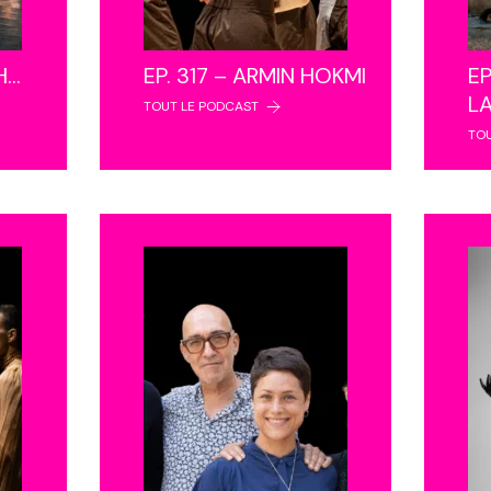
NH…
EP. 317 – ARMIN HOKMI
EP
L
TOUT LE PODCAST
TO