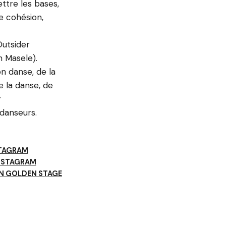
ttre les bases,
e cohésion,
Outsider
n Masele).
n danse, de la
de la danse, de
r
 danseurs.
STAGRAM
INSTAGRAM
EN GOLDEN STAGE