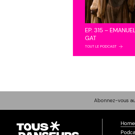
EP. 315 – EMANUE
GAT
TOUT LE PODCAST
Abonnez-vous au
Home
Podca