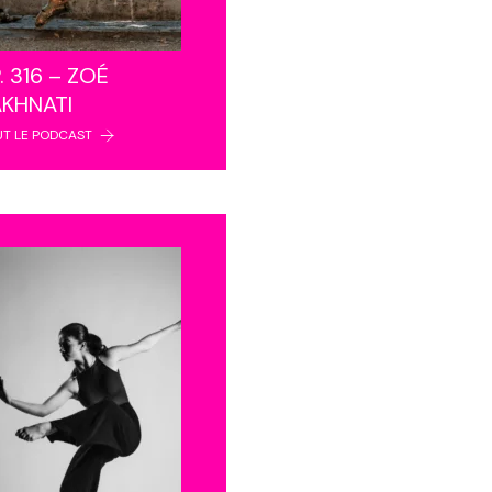
. 316 – ZOÉ
AKHNATI
UT LE PODCAST