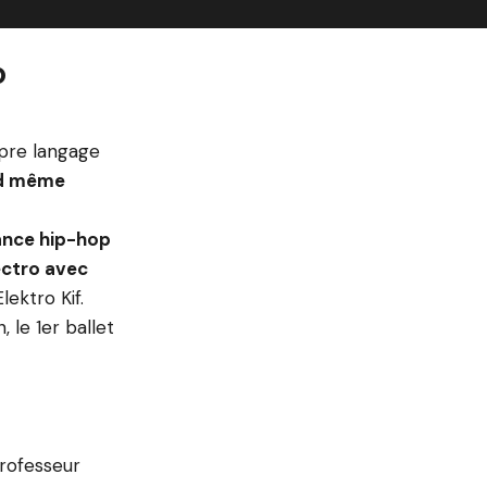
o
opre langage
nd même
ance hip-hop
ectro avec
ektro Kif.
 le 1er ballet
rofesseur