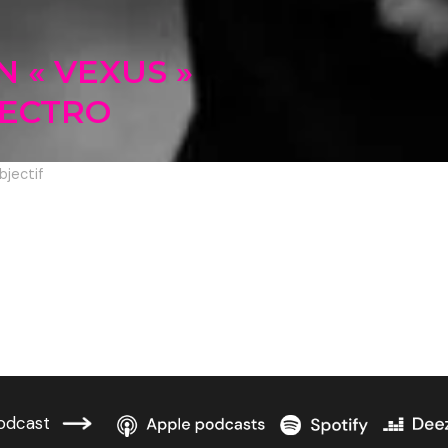
N « VEXUS »
ECTRO
bjectif
odcast