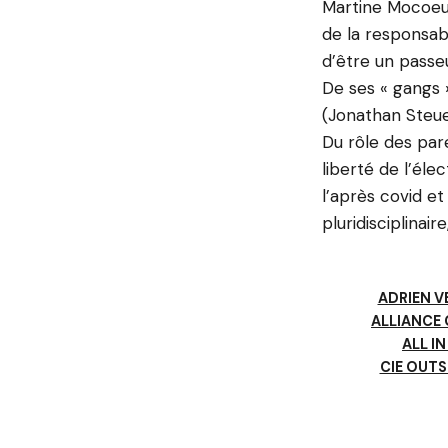
Martine Mocoeur
de la responsab
d’être un passe
De ses « gangs »
(Jonathan Steue
Du rôle des par
liberté de l’éle
l’après covid et
pluridisciplinai
ADRIEN V
ALLIANCE
ALL I
CIE OUTS