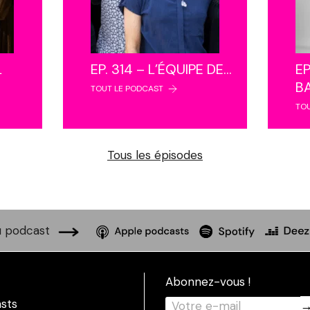
L
EP. 314 – L’ÉQUIPE DE…
EP
B
TOUT LE PODCAST
TO
Tous les épisodes
 podcast
Abonnez-vous !
sts