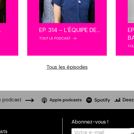
L
EP. 314 – L’ÉQUIPE DE…
EP
B
TOUT LE PODCAST
TO
Tous les épisodes
 podcast
Abonnez-vous !
sts