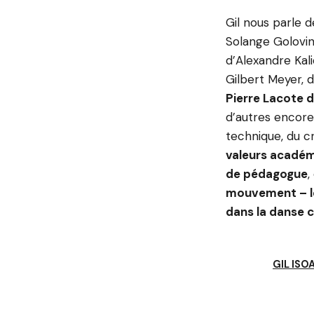
Gil nous parle d
Solange Golovine
d’Alexandre Kal
Gilbert Meyer, d
Pierre Lacote 
d’autres encore
technique, du cr
valeurs acadé
de pédagogue
,
mouvement – le
dans la danse c
GIL ISO