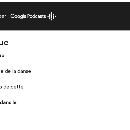
que
au
re de la danse
es de cette
dans le