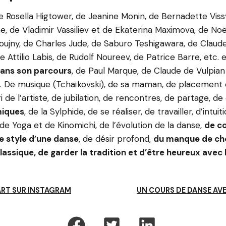
e Rosella Higtower, de Jeanine Monin, de Bernadette Vissy
, de Vladimir Vassiliev et de Ekaterina Maximova, de Noël
ioujny, de Charles Jude, de Saburo Teshigawara, de Claud
e Attilio Labis, de Rudolf Noureev, de Patrice Barre, etc. 
dans son parcours
, de Paul Marque, de Claude de Vulpian
. De musique (Tchaïkovski), de sa maman, de placement 
i de l’artiste, de jubilation, de rencontres, de partage, d
miques
, de la Sylphide, de se réaliser, de travailler, d’intuit
 de Yoga et de Kinomichi, de l’évolution de la danse,
de c
 style d’une danse
, de désir profond,
du manque de ch
lassique, de garder la tradition et d’être heureux avec 
ART SUR INSTAGRAM
UN COURS DE DANSE AVE