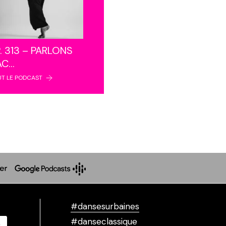
. 313 – PARLONS
AC…
UT LE PODCAST
#dansesurbaines
#danseclassique