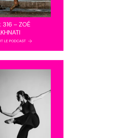
. 316 – ZOÉ
AKHNATI
UT LE PODCAST