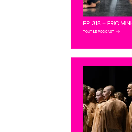
EP. 318 – ERIC MI
TOUT LE PODCAST