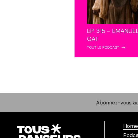
EP. 315 – EMANUE
GAT
TOUT LE PODCAST
Abonnez-vous au
Home
Podca