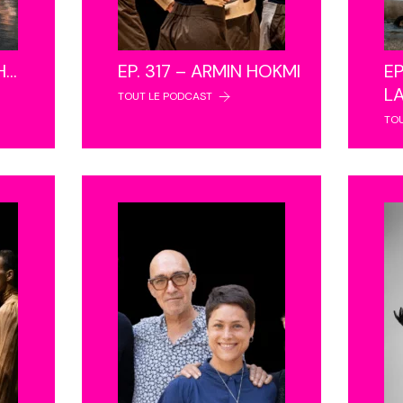
NH…
EP. 317 – ARMIN HOKMI
EP
L
TOUT LE PODCAST
TO