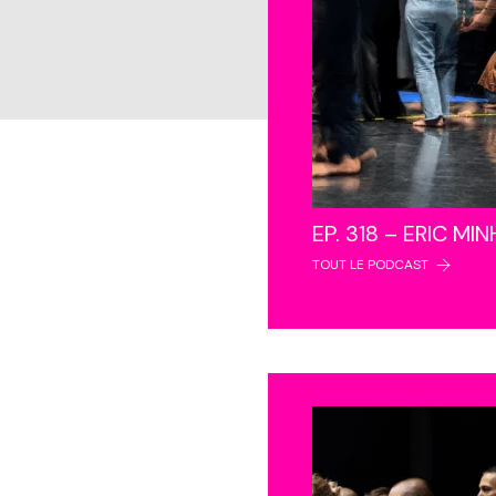
EP. 318 – ERIC MI
TOUT LE PODCAST