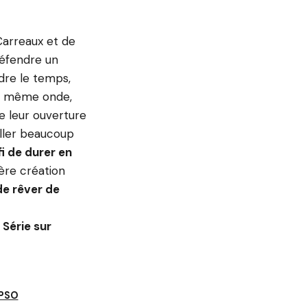
 Carreaux et de
défendre un
dre le temps,
la même onde,
e leur ouverture
’aller beaucoup
i de durer en
ière création
de rêver de
 Série sur
YPSO