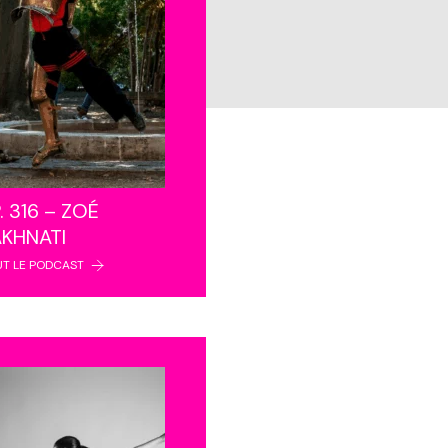
. 316 – ZOÉ
AKHNATI
UT LE PODCAST