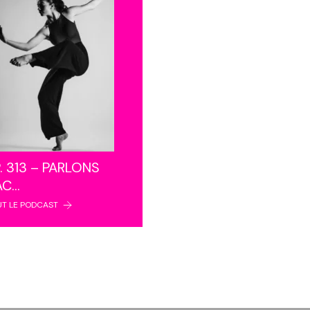
. 313 – PARLONS
AC…
UT LE PODCAST