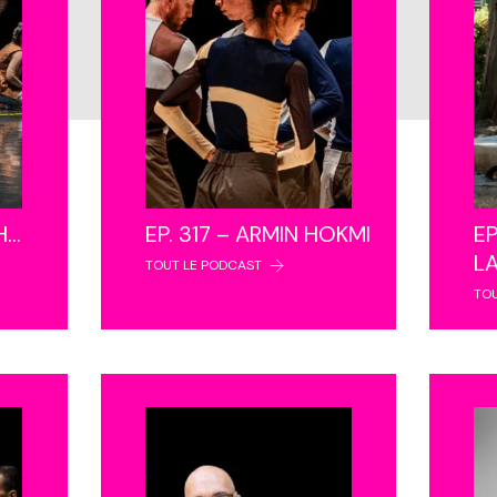
NH…
EP. 317 – ARMIN HOKMI
EP
L
TOUT LE PODCAST
TO