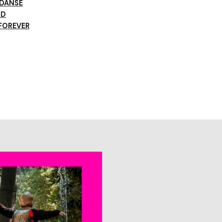
 DANSE
ID
FOREVER