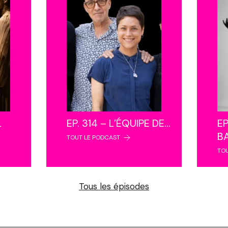
L
EP. 314 – L’ÉQUIPE DE…
EP
B
TOUT LE PODCAST
TO
Tous les épisodes