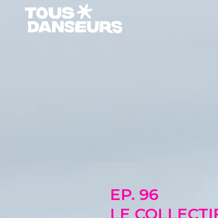
Aller
au
contenu
EP. 96
LE COLLECTI