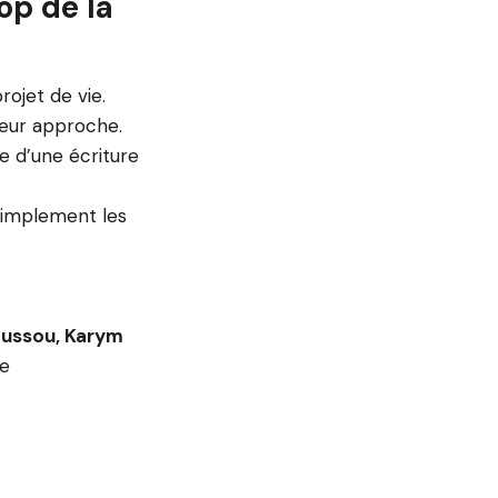
op de la
ojet de vie.
leur approche.
e d’une écriture
 simplement les
ussou, Karym
re