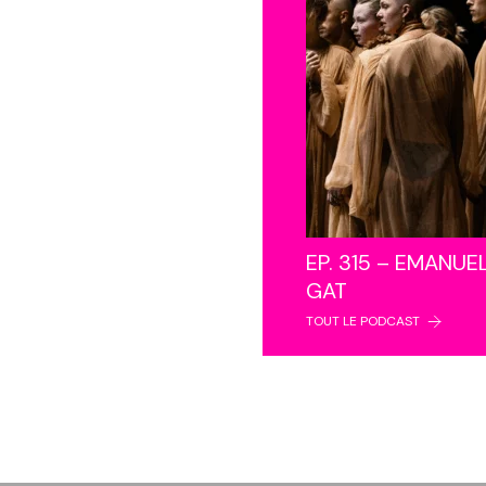
EP. 315 – EMANUE
GAT
TOUT LE PODCAST