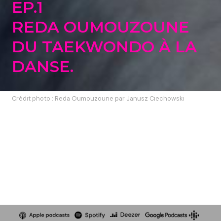
EP.1
REDA OUMOUZOUNE
DU TAEKWONDO À LA
DANSE.
Crédit photo : Reda Oumouzoune par Janusz Ciechowski