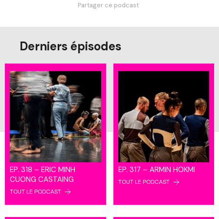
Partager ce podcast
Derniers épisodes
EP. 318 – ERIC MINH
EP. 317 – ARMIN HOKMI
CUONG CASTAING
TOUT LE PODCAST
TOUT LE PODCAST