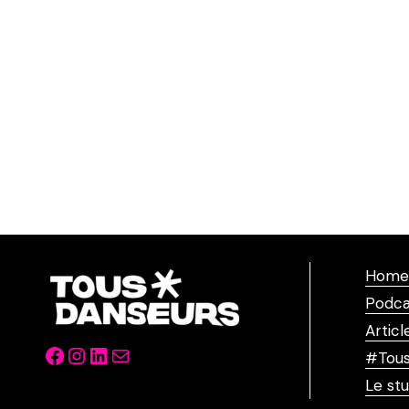
Home
Podca
Articl
Facebook
Instagram
LinkedIn
Mail
#Tous
Le stu