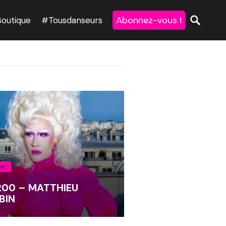
Abonnez-vous !
Boutique
#Tousdanseurs
ast
 200 – MATTHIEU
BIN