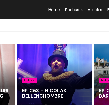
Home
Podcasts
Articles
Podcast
Podc
CURL
EP. 253 – NICOLAS
EP.
RG
BELLENCHOMBRE
BAR