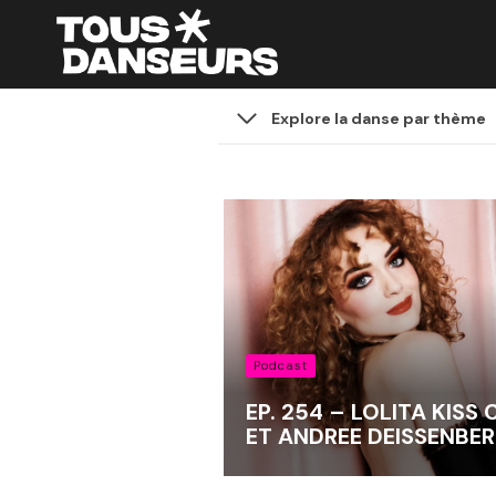
Aller
au
contenu
Explore la danse par thème
Podcast
EP. 254 – LOLITA KISS 
ET ANDREE DEISSENBE