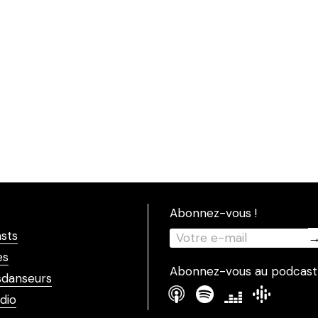
Abonnez-vous !
sts
es
Abonnez-vous au podcast
danseurs
dio