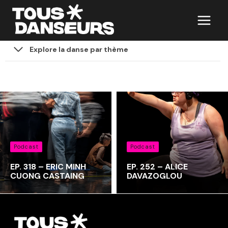
Aller
au
contenu
Explore la danse par thème
Podcast
Podcast
EP. 318 – ERIC MINH
EP. 252 – ALICE
CUONG CASTAING
DAVAZOGLOU