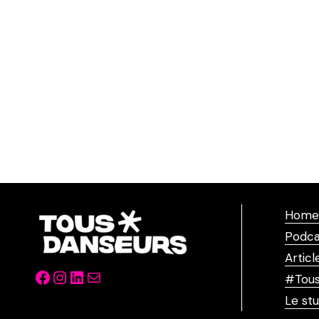
Home
Podca
Articl
Facebook
Instagram
LinkedIn
Mail
#Tous
Le stu