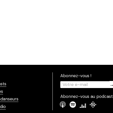
Abonnez-vous !
sts
es
Abonnez-vous au podcast
danseurs
dio