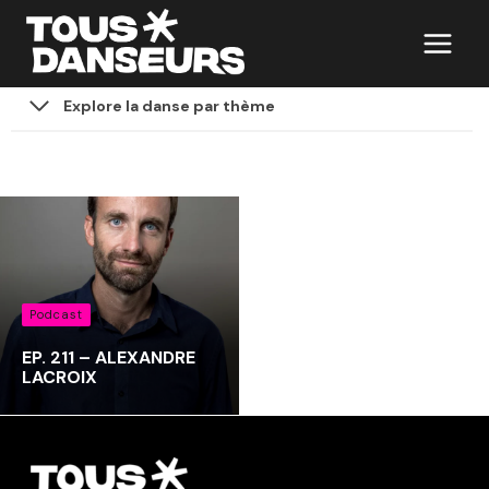
Aller
au
contenu
Explore la danse par thème
Podcast
EP. 211 – ALEXANDRE
LACROIX