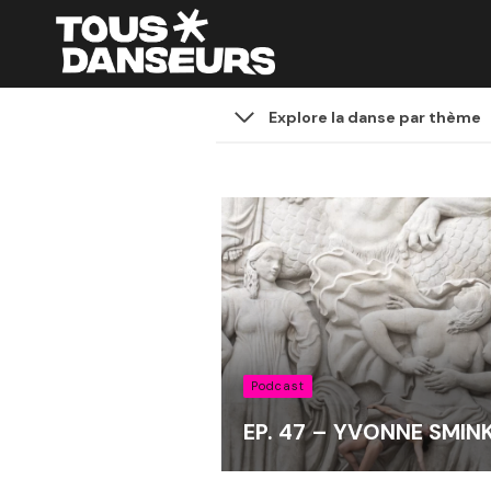
Aller
au
contenu
Explore la danse par thème
Podcast
EP. 47 – YVONNE SMIN