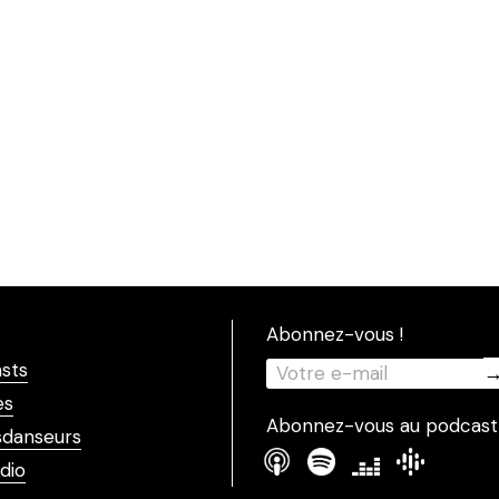
Abonnez-vous !
sts
es
Abonnez-vous au podcast
danseurs
dio