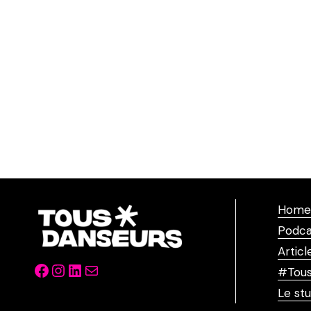
Home
Podca
Articl
Facebook
Instagram
LinkedIn
Mail
#Tous
Le stu