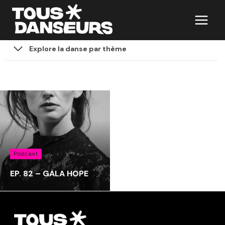
Aller
au
contenu
Explore la danse par thème
Podcast
EP. 82 – GALA HOPE