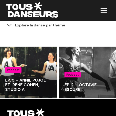
Aller
au
contenu
Explore la danse par thème
Podcast
Podcast
EP. 5 – ANNIE PUJOL
ET IRÈNE COHEN,
EP. 2 – OCTAVIE
STUDIO A
ESCURE