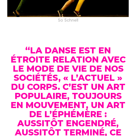
So Schnell
“LA DANSE EST EN
ÉTROITE RELATION AVEC
LE MODE DE VIE DE NOS
SOCIÉTÉS, « L’ACTUEL »
DU CORPS. C’EST UN ART
POPULAIRE, TOUJOURS
EN MOUVEMENT, UN ART
DE L’ÉPHÉMÈRE :
AUSSITÔT ENGENDRÉ,
AUSSITÔT TERMINÉ, CE