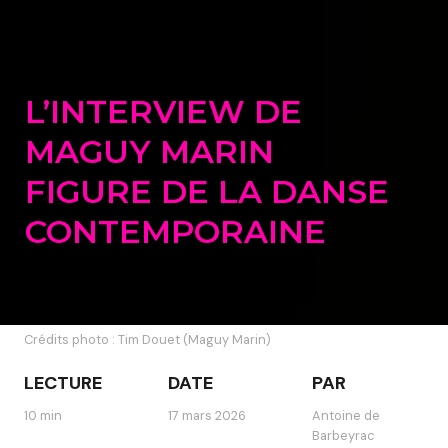
L’INTERVIEW DE
MAGUY MARIN
FIGURE DE LA DANSE
CONTEMPORAINE
Crédits photo : Tim Douet (Maguy Marin)
LECTURE
DATE
PAR
10 min
17 mars 2026
Antoine de
Barbeyrac