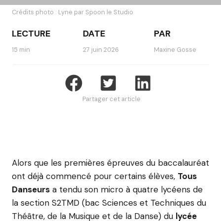
Crédits photo : Lyne par Spoon le Studio
LECTURE
DATE
PAR
15 min
27 juin 2026
Maxine Gosse
Partager cet article
Alors que les premières épreuves du baccalauréat
ont déjà commencé pour certains élèves,
Tous
Danseurs
a tendu son micro à quatre lycéens de
la section S2TMD (bac Sciences et Techniques du
Théâtre, de la Musique et de la Danse) du
lycée