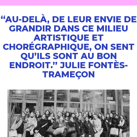
“AU-DELÀ, DE LEUR ENVIE DE
GRANDIR DANS CE MILIEU
ARTISTIQUE ET
CHORÉGRAPHIQUE, ON SENT
QU’ILS SONT AU BON
ENDROIT.” JULIE FONTÈS-
TRAMEÇON