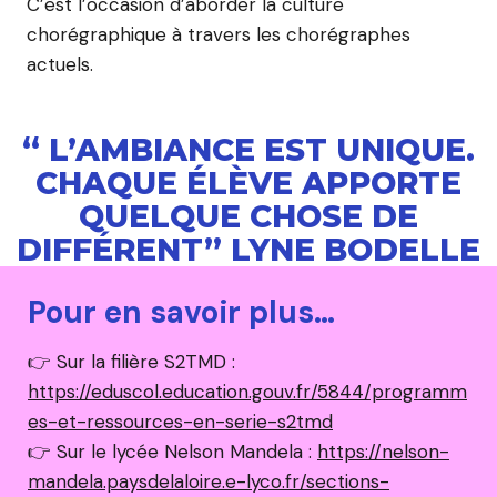
C’est l’occasion d’aborder la culture
chorégraphique à travers les chorégraphes
actuels.
“ L’AMBIANCE EST UNIQUE.
CHAQUE ÉLÈVE APPORTE
QUELQUE CHOSE DE
DIFFÉRENT” LYNE BODELLE
Pour en savoir plus
…
👉 Sur la filière S2TMD :
https://eduscol.education.gouv.fr/5844/programm
es-et-ressources-en-serie-s2tmd
👉 Sur le lycée Nelson Mandela :
https://nelson-
mandela.paysdelaloire.e-lyco.fr/sections-