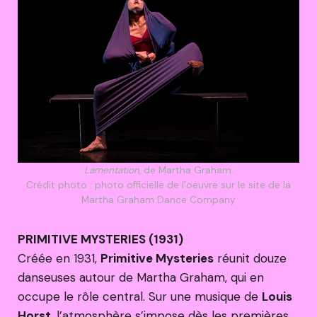
Lamentation
, de Martha Graham.
Crédit photo : photo officielle de l’oeuvre sur le site de la
Martha Graham Dance Company
PRIMITIVE MYSTERIES (1931)
Créée en 1931,
Primitive Mysteries
réunit douze
danseuses autour de Martha Graham, qui en
occupe le rôle central. Sur une musique de
Louis
Horst
, l’atmosphère s’impose dès les premières