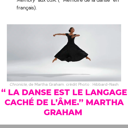
Memory
” aux USA. ( “Mémoire de la danse” en
français).
Chronicle
, de Martha Graham. crédit Photo : Hibbard-Nash
“ LA DANSE EST LE LANGAGE
CACHÉ DE L’ÂME.” MARTHA
GRAHAM