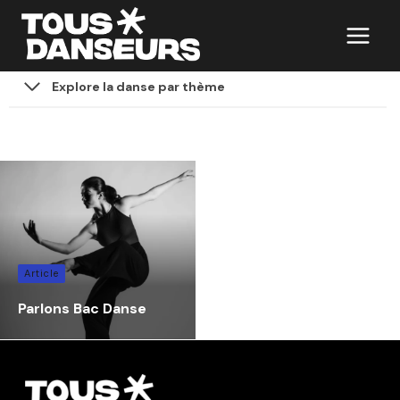
Aller
au
contenu
Explore la danse par thème
Article
Parlons Bac Danse