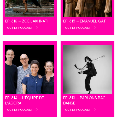
EP. 316 – ZOÉ LAKHNATI
EP. 315 – EMANUEL GAT
TOUT LE PODCAST
TOUT LE PODCAST
EP. 314 – L’ÉQUIPE DE
EP. 313 – PARLONS BAC
L’AGORA
DANSE
TOUT LE PODCAST
TOUT LE PODCAST