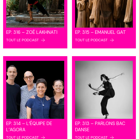
EP. 316 – ZOÉ LAKHNATI
EP. 315 – EMANUEL GAT
TOUT LE PODCAST
TOUT LE PODCAST
EP. 314 – L’ÉQUIPE DE
EP. 313 – PARLONS BAC
L’AGORA
DANSE
TOUT LE PODCAST
TOUT LE PODCAST