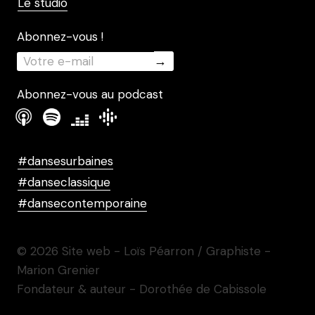
Le studio
Abonnez-vous !
Abonnez-vous au podcast
#dansesurbaines
#danseclassique
#dansecontemporaine
© 2026 Site web - Loïs Péarron / Graphiste -
Marion Grenier
Fondateur & auteur - Dorothée de Cabissole