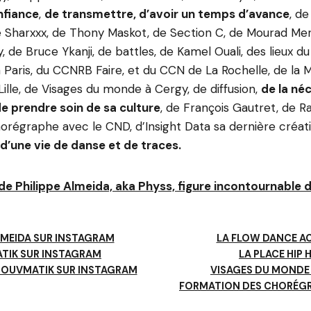
onfiance
,
de transmettre, d’avoir un temps d’avance
, de
e Sharxxx, de Thony Maskot, de Section C, de Mourad Mer
de Bruce Ykanji, de battles, de Kamel Ouali, des lieux du
 Paris, du CCNRB Faire, et du CCN de La Rochelle, de la 
Lille, de Visages du monde à Cergy, de diffusion,
de la né
de prendre soin de sa culture
, de François Gautret, de R
orégraphe avec le CND, d’Insight Data sa dernière créa
d’une vie de danse et de traces.
 de Philippe Almeida, aka Physs, figure incontournable d
LMEIDA SUR INSTAGRAM
LA FLOW DANCE A
IK SUR INSTAGRAM
LA PLACE HIP 
MOUVMATIK SUR INSTAGRAM
VISAGES DU MONDE
FORMATION DES CHORÉGR