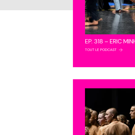
EP. 318 – ERIC MI
TOUT LE PODCAST