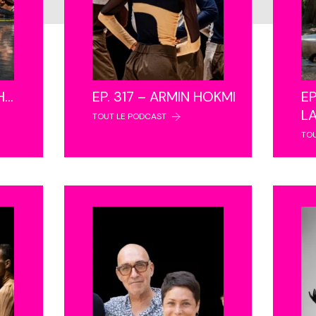
NH…
EP. 317 – ARMIN HOKMI
EP
L
TOUT LE PODCAST
TO