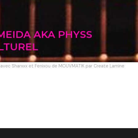
MEIDA AKA PHYSS
LTUREL
da avec Sharxxx et Fenixou de MOUVMATIK par Create Lamine