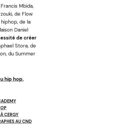
 Francis Mbida,
zouki, de Flow
 hiphop, de la
Maison Daniel
cessité de créer
aphael Stora, de
tion, du Summer
u hip hop.
CADEMY
HOP
 À CERGY
APHES AU CND