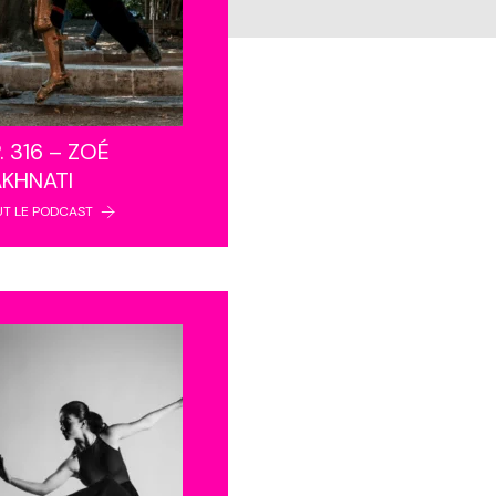
. 316 – ZOÉ
AKHNATI
UT LE PODCAST