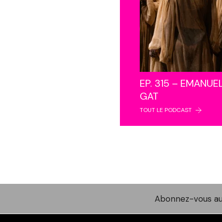
EP. 315 – EMANUE
GAT
TOUT LE PODCAST
Abonnez-vous au