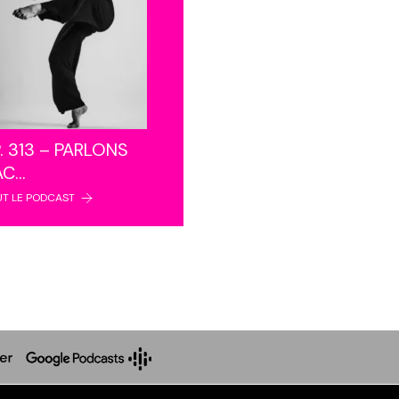
. 313 – PARLONS
AC…
UT LE PODCAST