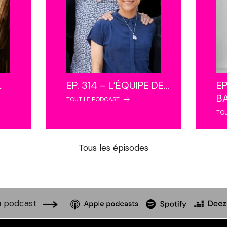
L
EP. 314 – L’ÉQUIPE DE…
EP
B
TOUT LE PODCAST
TO
Tous les épisodes
 podcast