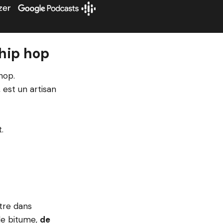
 hip hop
hop.
, est un artisan
.
être dans
 de bitume,
de