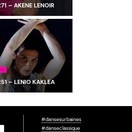
 271 – AKENE LENOIR
ast
 251 – LENIO KAKLEA
#dansesurbaines
#danseclassique