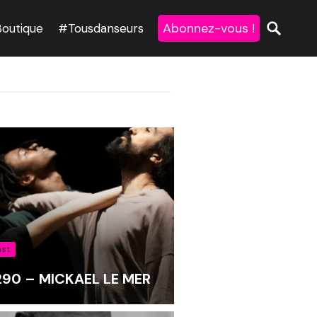
Abonnez-vous !
Boutique
#Tousdanseurs
ast
 290 – MICKAEL LE MER