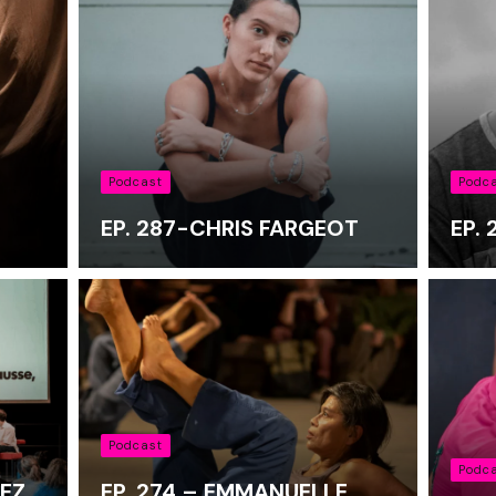
Podcast
Podc
EP. 287-CHRIS FARGEOT
EP.
Podcast
Podc
HEZ
EP. 274 – EMMANUELLE