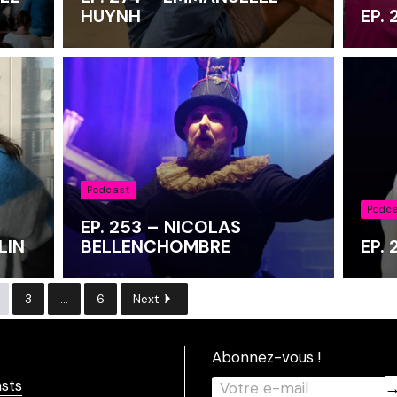
HUYNH
EP.
Podcast
Podc
EP. 253 – NICOLAS
LIN
BELLENCHOMBRE
EP.
3
...
6
Next
Abonnez-vous !
sts