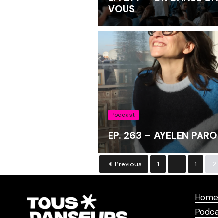
VOUS
Podcast
EP. 263 – AYELEN PARO
Previous
1
...
1
2
Home
Podca